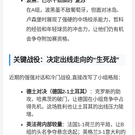
波黑：巴尔干劲旅的“复苏”
在A组，波黑虽不敌葡萄牙，但面对冰岛、
卢森堡时展现了强硬的中场绞杀能力，哲科
的经验和年轻球员的冲击力，让他们仍有机
会争夺附加赛资格。
关键战役：决定出线走向的“生死战”
近期的强强对话和冷门战役,直接改写了小组格局：
德土对决（德国2-1土耳其）
：克罗斯的助
攻、哈弗茨的破门，让德国在小组竞争中占
得先机，这场胜利也让土耳其的出线压力陡
增。
英法荷内部较量
：法国1-1荷兰的平局，让B
组的头名争夺悬念迭起；英格兰3-1意大利的