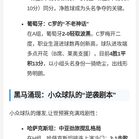
10分）同分，净胜球成为头名争夺的关键。
葡萄牙：C罗的“不老神话”
在A组，葡萄牙
2-0轻取波黑
，C罗梅开二
度，职业生涯进球数再创新高，球队进攻端
多点开花（B席、莱奥支援），目前
4胜1平
积13分
，以小组头名身份一骑绝尘，出线形
势明朗。
黑马涌现：小众球队的“逆袭剧本”
小众球队的爆发,让世预赛充满戏剧性：
哈萨克斯坦：中亚劲旅搅乱格局
在H组，哈萨克斯坦接连上演冷门：
2-1击败