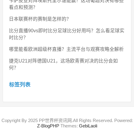
卡萨皮亚对阵埃斯托里尔谁能赢？这场葡超对决有哪些
看点和预测？
日本联赛杯的赛制是怎样的？
比分直播90vs即时比分足球比分好用吗？怎么看足球实
时比分？
哪里能看欧洲超级杯直播？主流平台与观赛攻略全解析
捷克U21对阵德国U21，这场欧青赛对决的比分会如
何？
标签列表
Copyright By 2025 PP世界杯资讯网.All Rights Reserved. Powered:
Z-BlogPHP
Themes:
GebiLaoli