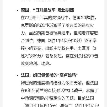
德国：“日耳曼战车”走出阴霾
在C组与土耳其的关键战中，德国
2-1险胜
，
克罗斯的精准传球激活了哈弗茨的进攻火
力，虽然前期曾被瑞典逼平，但随着阵容磨
合到位，德国（3胜1平1负积10分）逐渐掌
控小组节奏，出线主动权在手，土耳其（3
胜2负积9分）若想反超，需在剩余比赛中击
败奥地利、瑞典。
法国：姆巴佩领衔的“高卢雄鸡”
姆巴佩的速度和终结能力依旧无解，但法国
在B组与荷兰的直接对话中
1-1战平
，暴露了
中场调度和防守稳定性的问题，目前法国
（3胜1平1负积10分）与荷兰（3胜1平1负积