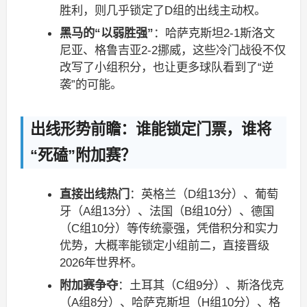
胜利，则几乎锁定了D组的出线主动权。
黑马的“以弱胜强”
：哈萨克斯坦2-1斯洛文
尼亚、格鲁吉亚2-2挪威，这些冷门战役不仅
改写了小组积分，也让更多球队看到了“逆
袭”的可能。
出线形势前瞻：谁能锁定门票，谁将
“死磕”附加赛？
直接出线热门
：英格兰（D组13分）、葡萄
牙（A组13分）、法国（B组10分）、德国
（C组10分）等传统豪强，凭借积分和实力
优势，大概率能锁定小组前二，直接晋级
2026年世界杯。
附加赛争夺
：土耳其（C组9分）、斯洛伐克
（A组8分）、哈萨克斯坦（H组10分）、格