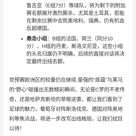
鲁吉亚（E组7分）等球队，将为剩下的附加
赛名额展开激烈厮杀，尤其是土耳其，若能
在剩余比赛中击败奥地利、瑞典，仍有机会
反超德国。
悬念小组
：B组的法国、荷兰（同分10
分），H组的丹麦、斯洛文尼亚，这些小组
的头名归属仍不明确，后续的直接对话将决
定最终出线名额。
世预赛欧洲区的较量仍在继续,豪强的“底蕴”与黑马
的“野心”碰撞出无数精彩瞬间，无论是C罗的不老传
奇，还是哈萨克斯坦的草根逆袭，都让我们看到了
足球的魅力，葡萄牙对阵斯洛伐克、德国对阵奥地
利等焦点战，将进一步改写出线格局，让我们拭目
以待！