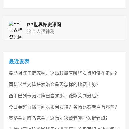
PP世界杯资讯网
这个人很神秘
最近发表
皇马对阵奥萨苏纳，这场较量有哪些看点和潜在走向？
国际米兰对阵萨索洛会呈现怎样的比赛走势？
西甲巴列卡诺对阵巴塞罗那，谁能笑到最后？
今日英超直播时间表如何安排？各场比赛看点有哪些？
英格兰对阵乌克兰，这场对决藏着哪些关键看点？