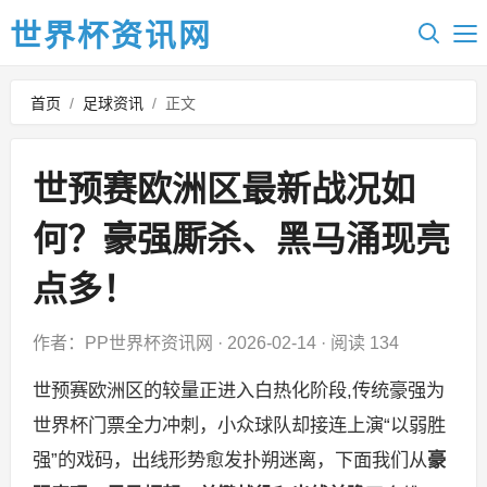
世界杯资讯网
首页
/
足球资讯
/
正文
世预赛欧洲区最新战况如
何？豪强厮杀、黑马涌现亮
点多！
作者：PP世界杯资讯网
·
2026-02-14
·
阅读 134
世预赛欧洲区的较量正进入白热化阶段,传统豪强为
世界杯门票全力冲刺，小众球队却接连上演“以弱胜
强”的戏码，出线形势愈发扑朔迷离，下面我们从
豪